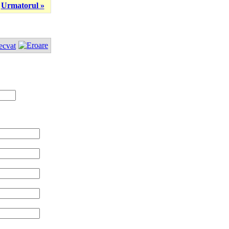
Urmatorul »
ecvat