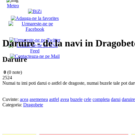
Meteo
Daruire - de la navi in Dragobet
Daruire
0
(0 note)
2524
Numai tu imi poti darui o astfel de dragoste, numai buzele tale pot da
Cuvinte:
acea
asemenea
astfel
avea
buzele
cele
completa
darui
daruire
Categoria:
Dragobete