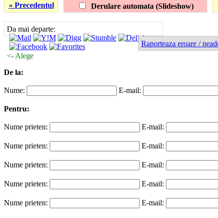
« Precedentul
Derulare automata (Slideshow)
Da mai departe:
Raporteaza eroare / nead
<- Alege
De la:
Nume:
E-mail:
Pentru:
Nume prieten:
E-mail:
Nume prieten:
E-mail:
Nume prieten:
E-mail:
Nume prieten:
E-mail:
Nume prieten:
E-mail: