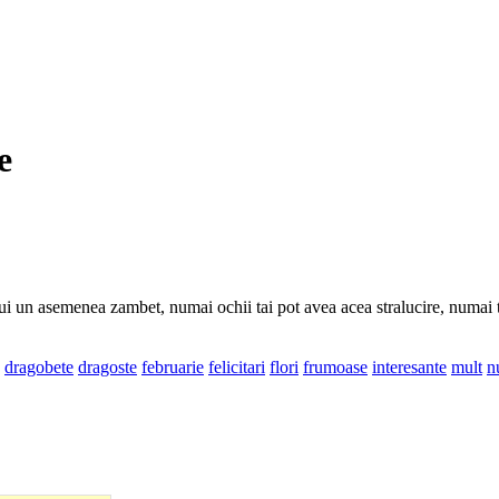
e
rui un asemenea zambet, numai ochii tai pot avea acea stralucire, numai 
dragobete
dragoste
februarie
felicitari
flori
frumoase
interesante
mult
n