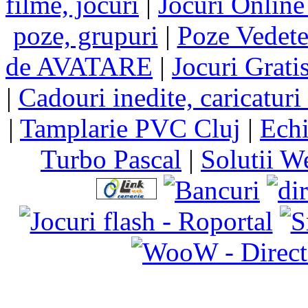
filme, jocuri
|
Jocuri Online
poze, grupuri
|
Poze Vedet
de AVATARE
|
Jocuri Grati
|
Cadouri inedite, caricaturi 
|
Tamplarie PVC Cluj
|
Echi
Turbo Pascal
|
Solutii W