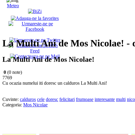
Meteo
La Multi Ani de Mos Nicolae! - 
La Multi Ani de Mos Nicolae!
0
(0 note)
7769
Cu ocazia numelui iti doresc un calduros La Multi Ani!
Cuvinte:
calduros
cele
doresc
felicitari
frumoase
interesante
multi
nico
Categoria:
Mos Nicolae