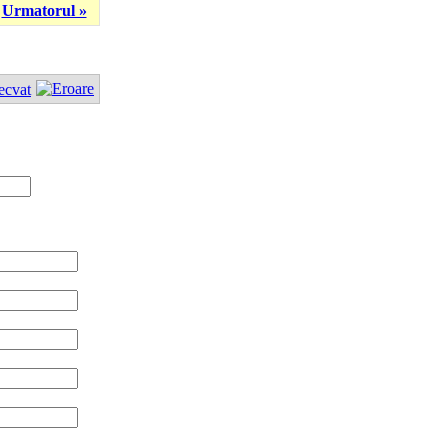
Urmatorul »
ecvat