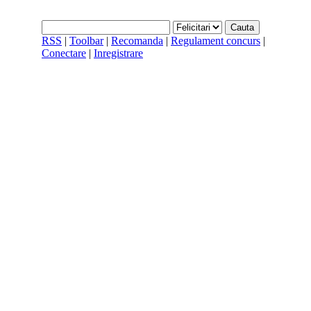
RSS
|
Toolbar
|
Recomanda
|
Regulament concurs
|
Conectare
|
Inregistrare