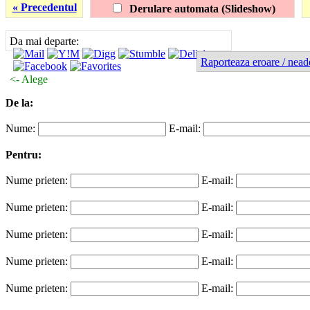
« Precedentul
Derulare automata (Slideshow)
Da mai departe:
Raporteaza eroare / nead
<- Alege
De la:
Nume:
E-mail:
Pentru:
Nume prieten:
E-mail:
Nume prieten:
E-mail:
Nume prieten:
E-mail:
Nume prieten:
E-mail:
Nume prieten:
E-mail: