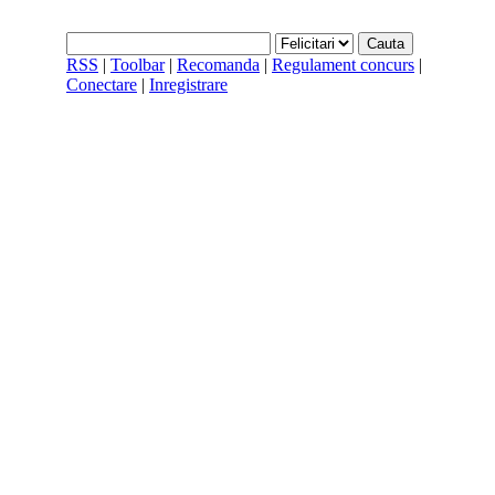
RSS
|
Toolbar
|
Recomanda
|
Regulament concurs
|
Conectare
|
Inregistrare