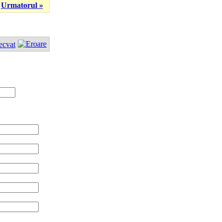
Urmatorul »
ecvat