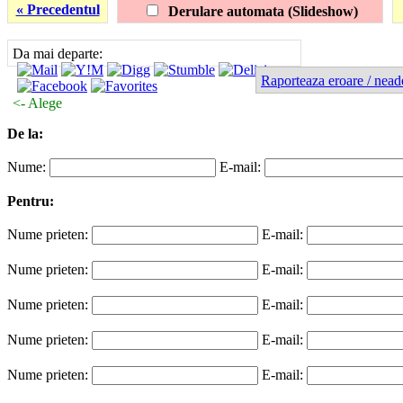
« Precedentul
Derulare automata (Slideshow)
Da mai departe:
Raporteaza eroare / nead
<- Alege
De la:
Nume:
E-mail:
Pentru:
Nume prieten:
E-mail:
Nume prieten:
E-mail:
Nume prieten:
E-mail:
Nume prieten:
E-mail:
Nume prieten:
E-mail: