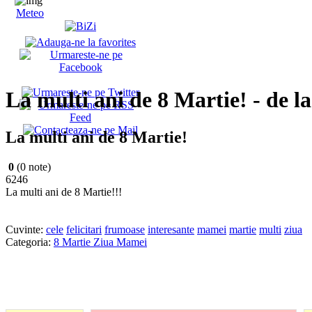
Meteo
La multi ani de 8 Martie! - de l
La multi ani de 8 Martie!
0
(0 note)
6246
La multi ani de 8 Martie!!!
Cuvinte:
cele
felicitari
frumoase
interesante
mamei
martie
multi
ziua
Categoria:
8 Martie Ziua Mamei