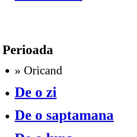
Perioada
» Oricand
De o zi
De o saptamana