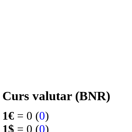
Curs valutar (BNR)
1€
= 0 (
0
)
1$
= 0 (
0
)