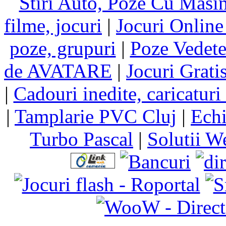
Stiri Auto, Poze Cu Masi
filme, jocuri
|
Jocuri Online
poze, grupuri
|
Poze Vedet
de AVATARE
|
Jocuri Grati
|
Cadouri inedite, caricaturi 
|
Tamplarie PVC Cluj
|
Echi
Turbo Pascal
|
Solutii W