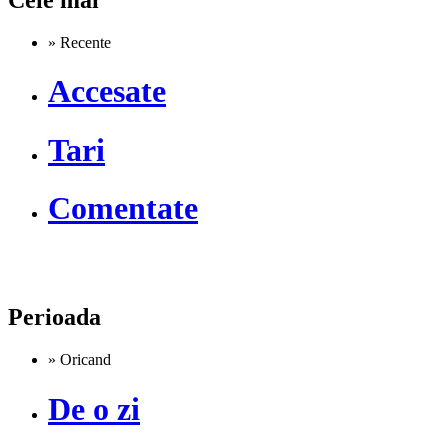
» Recente
Accesate
Tari
Comentate
Perioada
» Oricand
De o zi