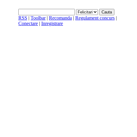
RSS
|
Toolbar
|
Recomanda
|
Regulament concurs
|
Conectare
|
Inregistrare