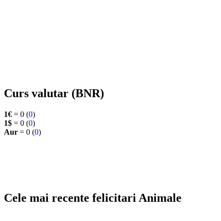
Curs valutar (BNR)
1€
= 0 (
0
)
1$
= 0 (
0
)
Aur
= 0 (
0
)
Cele mai recente felicitari Animale