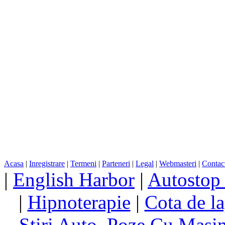
Acasa
|
Inregistrare
|
Termeni
|
Parteneri
|
Legal
|
Webmasteri
|
Contac
|
English Harbor
|
Autostop
|
Hipnoterapie
|
Cota de la
Stiri Auto, Poze Cu Masi