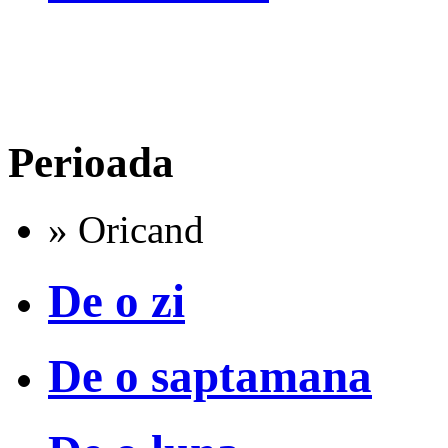
Perioada
» Oricand
De o zi
De o saptamana