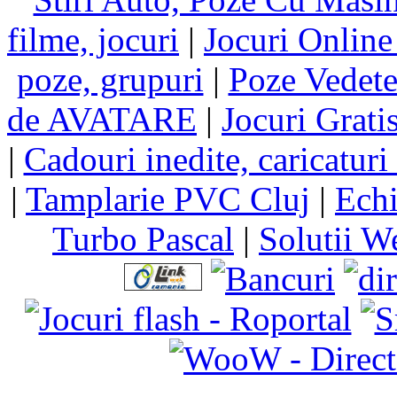
filme, jocuri
|
Jocuri Online
poze, grupuri
|
Poze Vedet
de AVATARE
|
Jocuri Grati
|
Cadouri inedite, caricaturi 
|
Tamplarie PVC Cluj
|
Echi
Turbo Pascal
|
Solutii W