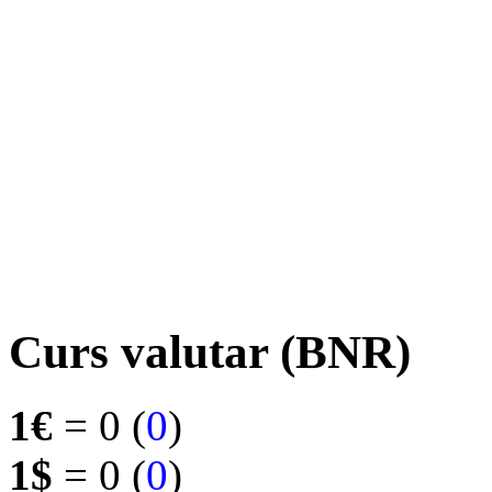
Curs valutar (BNR)
1€
= 0 (
0
)
1$
= 0 (
0
)