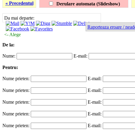
« Precedentul
Derulare automata (Slideshow)
Da mai departe:
Raporteaza eroare / nead
<- Alege
De la:
Nume:
E-mail:
Pentru:
Nume prieten:
E-mail:
Nume prieten:
E-mail:
Nume prieten:
E-mail:
Nume prieten:
E-mail:
Nume prieten:
E-mail: