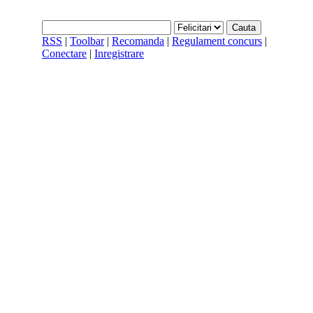
RSS
|
Toolbar
|
Recomanda
|
Regulament concurs
|
Conectare
|
Inregistrare