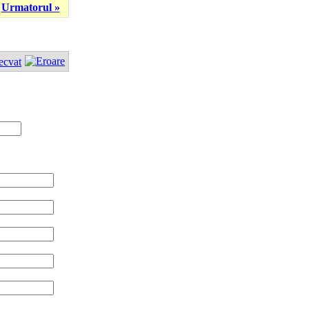
Urmatorul »
ecvat