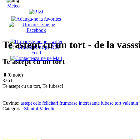
Meteo
Te astept cu un tort - de la vasss
Te astept cu un tort
0
(0 note)
3261
Te astept cu un tort, Te Iubesc!
Cuvinte:
astept
cele
felicitari
frumoase
interesante
iubesc
tort
valentin
Categoria:
Sfantul Valentin