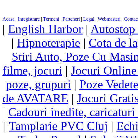
Acasa
|
Inregistrare
|
Termeni
|
Parteneri
|
Legal
|
Webmasteri
|
Contac
|
English Harbor
|
Autostop
|
Hipnoterapie
|
Cota de la
Stiri Auto, Poze Cu Masi
filme, jocuri
|
Jocuri Online
poze, grupuri
|
Poze Vedet
de AVATARE
|
Jocuri Grati
|
Cadouri inedite, caricaturi 
|
Tamplarie PVC Cluj
|
Echi