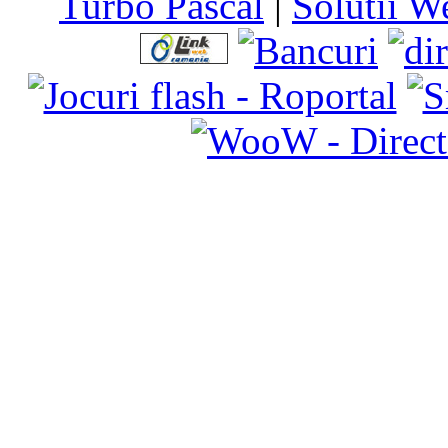
Turbo Pascal
|
Solutii W