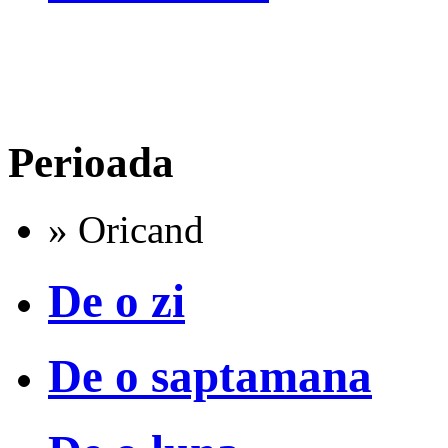
Perioada
» Oricand
De o zi
De o saptamana