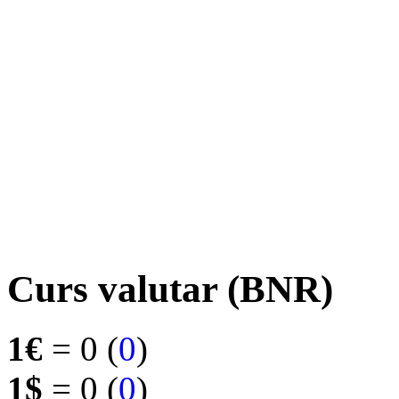
Curs valutar (BNR)
1€
= 0 (
0
)
1$
= 0 (
0
)