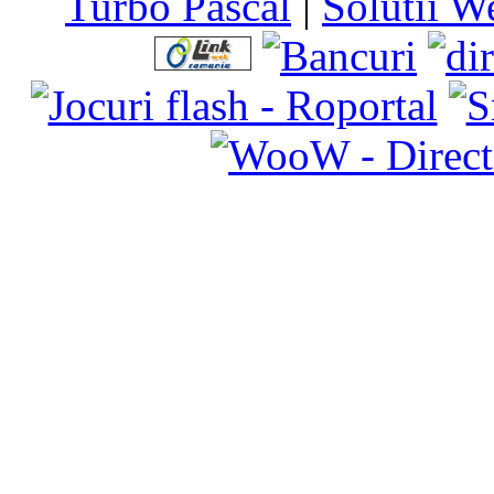
Turbo Pascal
|
Solutii W