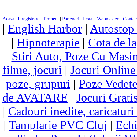
Acasa
|
Inregistrare
|
Termeni
|
Parteneri
|
Legal
|
Webmasteri
|
Contac
|
English Harbor
|
Autostop
|
Hipnoterapie
|
Cota de la
Stiri Auto, Poze Cu Masi
filme, jocuri
|
Jocuri Online
poze, grupuri
|
Poze Vedet
de AVATARE
|
Jocuri Grati
|
Cadouri inedite, caricaturi 
|
Tamplarie PVC Cluj
|
Echi