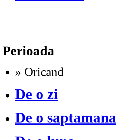
Perioada
» Oricand
De o zi
De o saptamana