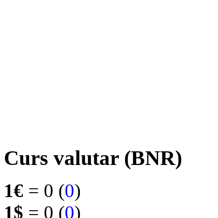
Curs valutar (BNR)
1€
= 0 (
0
)
1$
= 0 (
0
)